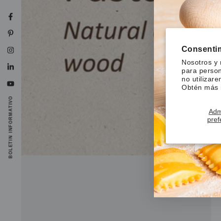
Facebook
Pinterest
Consentim
Instagram
Nosotros y 
para person
LinkedIn
no utilizar
Obtén más 
YouTube
BOLETIN INFORMATIVO
Adm
pref