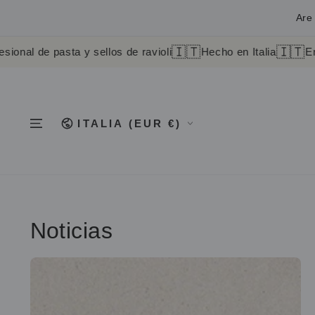
IR AL
CONTENIDO
Are 
🇮🇹
🇮🇹
de pasta y sellos de ravioli
Hecho en Italia
Envío a 
País/región
ITALIA (EUR €)
Noticias