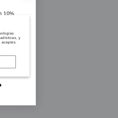
un 10%
primer
nologías
adísticas, y
s aceptes.
 primero en
romociones
nea.
dIn
YouTube