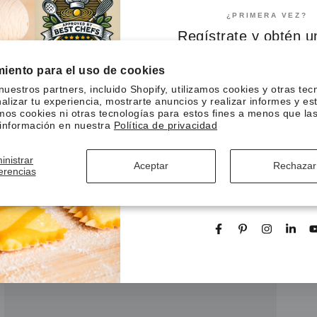
¿PRIMERA VEZ?
Regístrate y obtén 
de descuento en tu 
iento para el uso de cookies
pedido
nuestros partners, incluido Shopify, utilizamos cookies y otras tec
alizar tu experiencia, mostrarte anuncios y realizar informes y est
emos cookies ni otras tecnologías para estos fines a menos que la
Introducir
información en nuestra
Política de privacidad
el
SUSCRIBIRSE
correo
inistrar
Aceptar
Rechazar
erencias
electrónico
Suscríbase a nuestro boletín y sea el
enterarse de nuestras novedades, p
aquí
especiales y exclusivas en lí
Facebook
Pinterest
Instagram
Linke